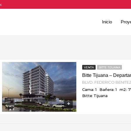
x
Inicio
Proy
VENTA
BITTE TIJUANA
Bitte Tijuana – Depar
Cama: 1
Bañera: 1
m2: 7
Bitte Tijuana