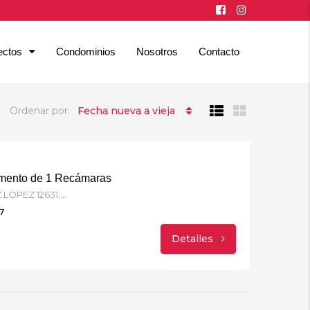
ectos
Condominios
Nosotros
Contacto
Ordenar por:
Fecha nueva a vieja
tamento de 1 Recámaras
BLVD. FEDERICO BENITEZ LOPEZ 12631, 20 de noviembre, CP. 22100, Tijuana, BC
7
Detalles