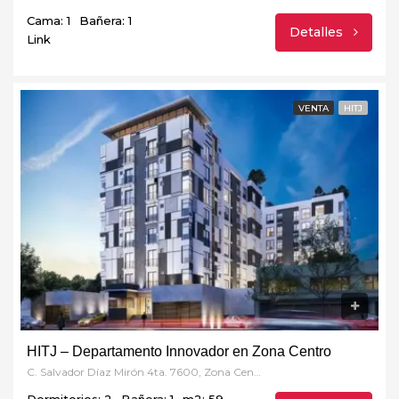
Cama: 1
Bañera: 1
Detalles
Link
VENTA
HITJ
HITJ – Departamento Innovador en Zona Centro
C. Salvador Díaz Mirón 4ta. 7600, Zona Centro, 22000 Tijuana, B.C.
Dormitorios: 2
Bañera: 1
m2: 59