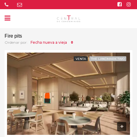
Fire pits
Fecha nueva a vieja
Ordenar por:
VENTA
THE LANDMARK TWO