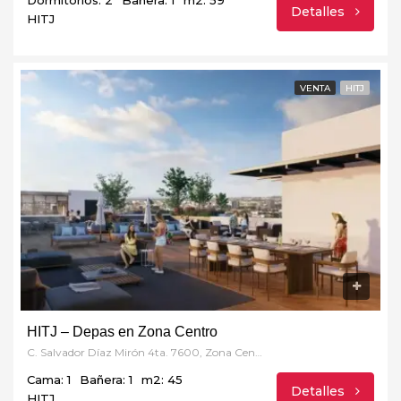
Detalles
HITJ
VENTA
HITJ
HITJ – Depas en Zona Centro
C. Salvador Díaz Mirón 4ta. 7600, Zona Centro, 22000 Tijuana, B.C.
Cama: 1
Bañera: 1
m2: 45
Detalles
HITJ