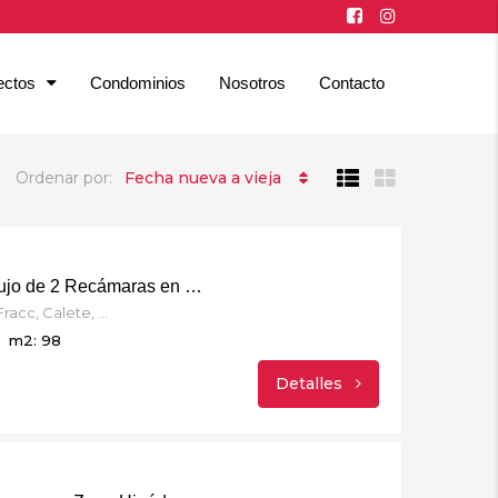
ectos
Condominios
Nosotros
Contacto
Ordenar por:
Fecha nueva a vieja
The Park – Depas de Lujo de 2 Recámaras en Plaza Toreo
Blvd. Agua Caliente 9955 Fracc, Calete, 22044 Tijuana, B.C.
m2: 98
Detalles