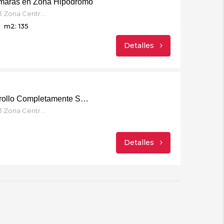
ámaras en Zona Hipódromo
Blvd. Agua Caliente #12103 Zona Centro, Agua Caliente, 22024 Tijuana, B.C.
m2: 135
Detalles
Link – Innovador Desarrollo Completamente Smart
Blvd. Agua Caliente #12103 Zona Centro, Agua Caliente, 22024 Tijuana, B.C.
Detalles