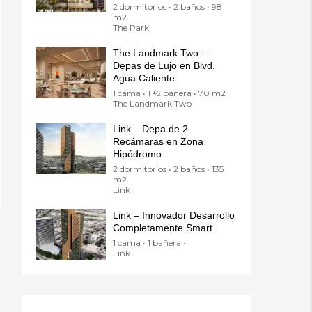
2 dormitorios • 2 baños • 98
m2
The Park
The Landmark Two –
Depas de Lujo en Blvd.
Agua Caliente
1 cama • 1 ½ bañera • 70 m2
The Landmark Two
Link – Depa de 2
Recámaras en Zona
Hipódromo
2 dormitorios • 2 baños • 135
m2
Link
Link – Innovador Desarrollo
Completamente Smart
1 cama • 1 bañera •
Link