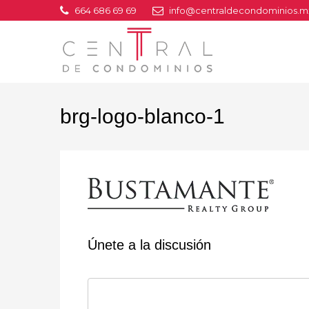
664 686 69 69
info@centraldecondominios.m
brg-logo-blanco-1
Únete a la discusión