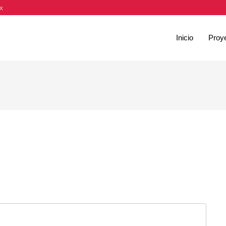
x
Inicio
Proy